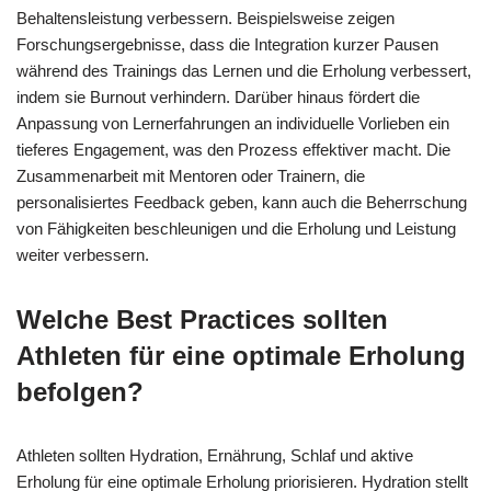
Behaltensleistung verbessern. Beispielsweise zeigen
Forschungsergebnisse, dass die Integration kurzer Pausen
während des Trainings das Lernen und die Erholung verbessert,
indem sie Burnout verhindern. Darüber hinaus fördert die
Anpassung von Lernerfahrungen an individuelle Vorlieben ein
tieferes Engagement, was den Prozess effektiver macht. Die
Zusammenarbeit mit Mentoren oder Trainern, die
personalisiertes Feedback geben, kann auch die Beherrschung
von Fähigkeiten beschleunigen und die Erholung und Leistung
weiter verbessern.
Welche Best Practices sollten
Athleten für eine optimale Erholung
befolgen?
Athleten sollten Hydration, Ernährung, Schlaf und aktive
Erholung für eine optimale Erholung priorisieren. Hydration stellt