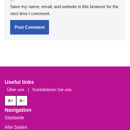
Save my name, email, and website in this browser for the
next time I comment.
Useful links
Über uns
|
Kontaktieren Sie uns
A+
A–
Navigation
Startseite
Alle Seiten