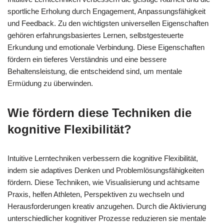
sportliche Erholung durch Engagement, Anpassungsfähigkeit
und Feedback. Zu den wichtigsten universellen Eigenschaften
gehören erfahrungsbasiertes Lernen, selbstgesteuerte
Erkundung und emotionale Verbindung. Diese Eigenschaften
fördern ein tieferes Verständnis und eine bessere
Behaltensleistung, die entscheidend sind, um mentale
Ermüdung zu überwinden.
Wie fördern diese Techniken die
kognitive Flexibilität?
Intuitive Lerntechniken verbessern die kognitive Flexibilität,
indem sie adaptives Denken und Problemlösungsfähigkeiten
fördern. Diese Techniken, wie Visualisierung und achtsame
Praxis, helfen Athleten, Perspektiven zu wechseln und
Herausforderungen kreativ anzugehen. Durch die Aktivierung
unterschiedlicher kognitiver Prozesse reduzieren sie mentale