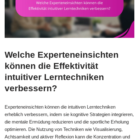
Welche Experteneinsichten
können die Effektivität
intuitiver Lerntechniken
verbessern?
Experteneinsichten können die intuitiven Lerntechniken
erheblich verbessern, indem sie kognitive Strategien integrieren,
die mentale Ermüdung reduzieren und die sportliche Erholung
optimieren. Die Nutzung von Techniken wie Visualisierung,
Achtsamkeit und aktiver Reflexion kann die Konzentration und