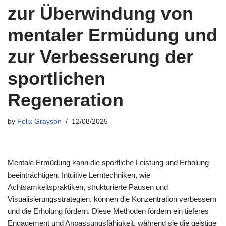
zur Überwindung von
mentaler Ermüdung und
zur Verbesserung der
sportlichen
Regeneration
by
Felix Grayson
12/08/2025
Mentale Ermüdung kann die sportliche Leistung und Erholung
beeinträchtigen. Intuitive Lerntechniken, wie
Achtsamkeitspraktiken, strukturierte Pausen und
Visualisierungsstrategien, können die Konzentration verbessern
und die Erholung fördern. Diese Methoden fördern ein tieferes
Engagement und Anpassungsfähigkeit, während sie die geistige