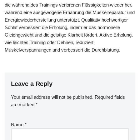
die während des Trainings verlorenen Flüssigkeiten wieder her,
während eine ausgewogene Ernährung die Muskelreparatur und
Energiewiederherstellung unterstützt. Qualitativ hochwertiger
Schlaf verbessert die Erholung, indem er das hormonelle
Gleichgewicht und die geistige Klarheit fördert. Aktive Erholung,
wie leichtes Training oder Dehnen, reduziert
Muskelverspannungen und verbessert die Durchblutung.
Leave a Reply
Your email address will not be published.
Required fields
are marked
*
Name
*