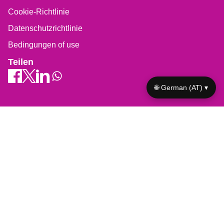
Cookie-Richtlinie
Datenschutzrichtlinie
Bedingungen of use
Teilen
🌐 German (AT) ▾