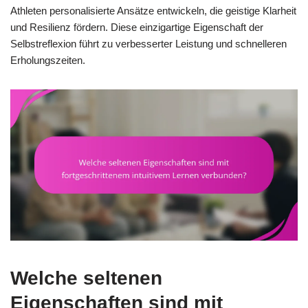
Athleten personalisierte Ansätze entwickeln, die geistige Klarheit
und Resilienz fördern. Diese einzigartige Eigenschaft der
Selbstreflexion führt zu verbesserter Leistung und schnelleren
Erholungszeiten.
Welche seltenen
Eigenschaften sind mit