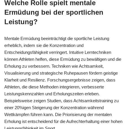
Welche Rolle spielt mentale
Ermüdung bei der sportlichen
Leistung?
Mentale Ermüdung beeinträchtigt die sportliche Leistung
erheblich, indem sie die Konzentration und
Entscheidungsfähigkeit verringert. Intuitive Lerntechniken
können Athleten helfen, diese Ermüdung zu bewältigen und die
Erholung zu verbessern. Techniken wie Achtsamkeit,
Visualisierung und strategische Ruhepausen fördern geistige
Klarheit und Resilienz. Forschungsergebnisse zeigen, dass
Athleten, die diese Methoden integrieren, verbesserte
Leistungskennzahlen und Erholungszeiten erleben.
Beispielsweise zeigen Studien, dass Achtsamkeitstraining zu
einer 20%igen Steigerung der Konzentration während
Wettkämpfen führen kann. Die Priorisierung der mentalen
Erholung ist entscheidend für die Aufrechterhaltung einer hohen
Leistungsfähigkeit im Sport.