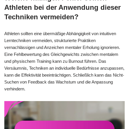
Athleten bei der Anwendung dieser
Techniken vermeiden?
Athleten sollten eine übermäßige Abhängigkeit von intuitiven
Lerntechniken vermeiden, strukturierte Praktiken
vernachlässigen und Anzeichen mentaler Erholung ignorieren.
Eine Fehlbewertung des Gleichgewichts zwischen mentalem
und physischem Training kann zu Burnout führen. Das
Versäumnis, Techniken an individuelle Bedürfnisse anzupassen,
kann die Effektivität beeinträchtigen. Schließlich kann das Nicht-
Suchen von Feedback das Wachstum und die Anpassung
verhindern.