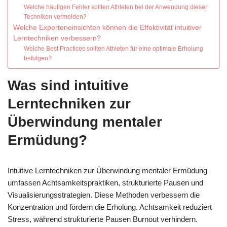
Welche häufigen Fehler sollten Athleten bei der Anwendung dieser
Techniken vermeiden?
Welche Experteneinsichten können die Effektivität intuitiver
Lerntechniken verbessern?
Welche Best Practices sollten Athleten für eine optimale Erholung
befolgen?
Was sind intuitive
Lerntechniken zur
Überwindung mentaler
Ermüdung?
Intuitive Lerntechniken zur Überwindung mentaler Ermüdung
umfassen Achtsamkeitspraktiken, strukturierte Pausen und
Visualisierungsstrategien. Diese Methoden verbessern die
Konzentration und fördern die Erholung. Achtsamkeit reduziert
Stress, während strukturierte Pausen Burnout verhindern.