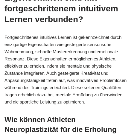
fortgeschrittenem intuitivem
Lernen verbunden?
Fortgeschrittenes intuitives Lernen ist gekennzeichnet durch
einzigartige Eigenschaften wie gesteigerte sensorische
Wahrnehmung, schnelle Mustererkennung und emotionale
Resonanz. Diese Eigenschaften ermöglichen es Athleten,
effektiver zu erholen, indem sie mentale und physische
Zustände integrieren. Auch gesteigerte Kreativität und
Anpassungsfähigkeit treten auf, was innovatives Problemlösen
während des Trainings erleichtert. Diese seltenen Qualitäten
tragen erheblich dazu bei, mentale Ermüdung zu überwinden
und die sportliche Leistung zu optimieren.
Wie können Athleten
Neuroplastizität für die Erholung