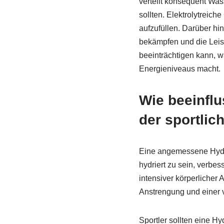
verteilt konsequent Was
sollten. Elektrolytreic
aufzufüllen. Darüber h
bekämpfen und die Leist
beeinträchtigen kann, w
Energieniveaus macht.
Wie beeinfl
der sportlic
Eine angemessene Hydrat
hydriert zu sein, verbe
intensiver körperlicher
Anstrengung und einer ve
Sportler sollten eine H