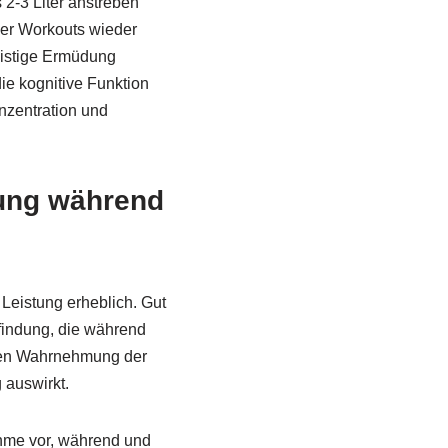
 2-3 Liter anstreben
ver Workouts wieder
eistige Ermüdung
ie kognitive Funktion
nzentration und
dung während
Leistung erheblich. Gut
findung, die während
öhten Wahrnehmung der
 auswirkt.
ahme vor, während und