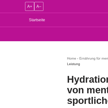
A+
A–
Startseite
Home
-
Ernährung für ment
Leistung
Hydratio
von ment
sportlic