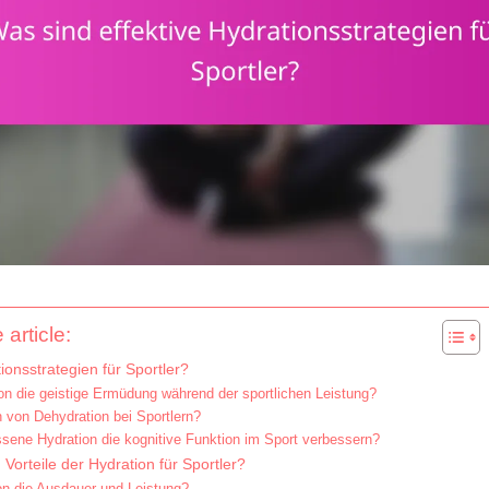
 article:
ionsstrategien für Sportler?
ion die geistige Ermüdung während der sportlichen Leistung?
 von Dehydration bei Sportlern?
ene Hydration die kognitive Funktion im Sport verbessern?
 Vorteile der Hydration für Sportler?
on die Ausdauer und Leistung?