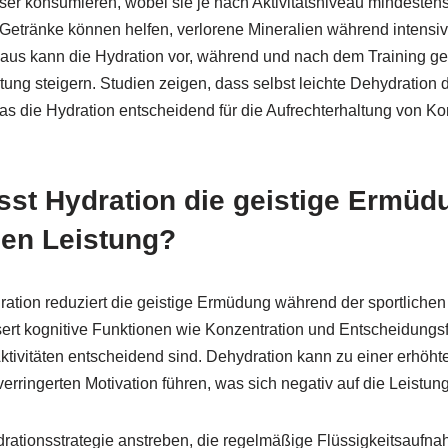
ser konsumieren, wobei sie je nach Aktivitätsniveau mindestens
he Getränke können helfen, verlorene Mineralien während intensi
inaus kann die Hydration vor, während und nach dem Training g
ung steigern. Studien zeigen, dass selbst leichte Dehydration d
as die Hydration entscheidend für die Aufrechterhaltung von Ko
usst Hydration die geistige Ermü
hen Leistung?
ion reduziert die geistige Ermüdung während der sportlichen 
ssert kognitive Funktionen wie Konzentration und Entscheidungs
 Aktivitäten entscheidend sind. Dehydration kann zu einer erh
rringerten Motivation führen, was sich negativ auf die Leistung
ydrationsstrategie anstreben, die regelmäßige Flüssigkeitsaufn