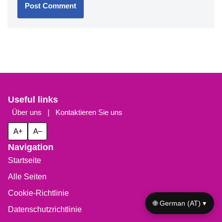
Useful links
Über uns
|
Kontaktieren Sie uns
A+
A–
Navigation
Startseite
Alle Seiten
Cookie-Richtlinie
🌐 German (AT) ▾
Datenschutzrichtlinie